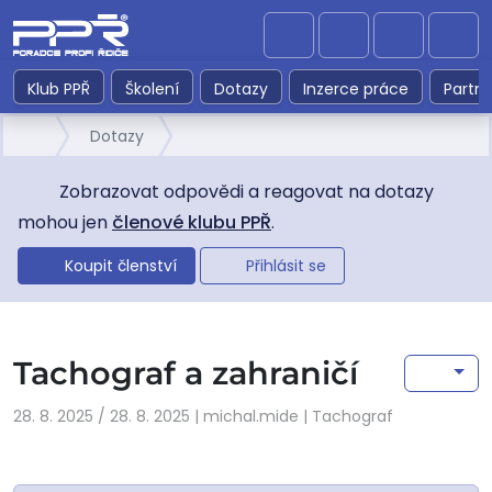
Můj účet
Košík
Me
Klub PPŘ
Školení
Dotazy
Inzerce práce
Partne
Dotazy
Zobrazovat odpovědi a reagovat na dotazy
mohou jen
členové klubu PPŘ
.
Koupit členství
Přihlásit se
Tachograf a zahraničí
28. 8. 2025
/
28. 8. 2025
|
michal.mide
| Tachograf